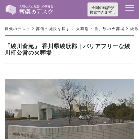
全国の施設が
検索できます
>
>
>
>
葬儀のデスク
葬儀の施設を探す
火葬場
香川県の火葬場
綾歌
「綾川斎苑」 香川県綾歌郡｜バリアフリーな綾
川町公営の火葬場