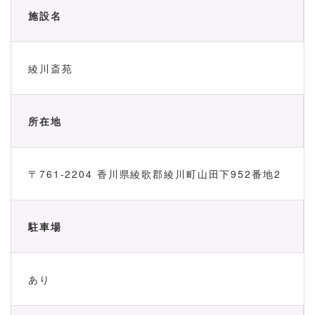
施設名
綾川斎苑
所在地
〒761-2204 香川県綾歌郡綾川町山田下952番地2
駐車場
あり