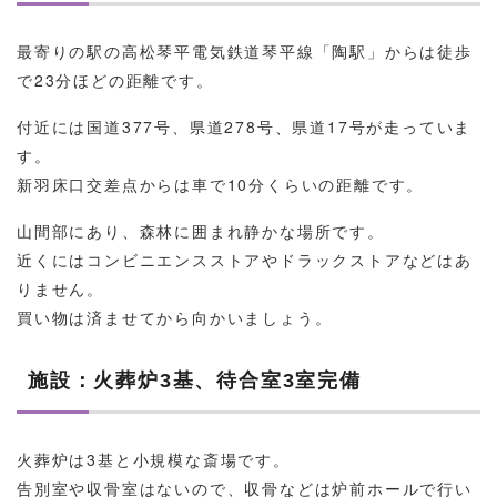
最寄りの駅の高松琴平電気鉄道琴平線「陶駅」からは徒歩
で23分ほどの距離です。
付近には国道377号、県道278号、県道17号が走っていま
す。
新羽床口交差点からは車で10分くらいの距離です。
山間部にあり、森林に囲まれ静かな場所です。
近くにはコンビニエンスストアやドラックストアなどはあ
りません。
買い物は済ませてから向かいましょう。
施設：火葬炉3基、待合室3室完備
火葬炉は3基と小規模な斎場です。
告別室や収骨室はないので、収骨などは炉前ホールで行い