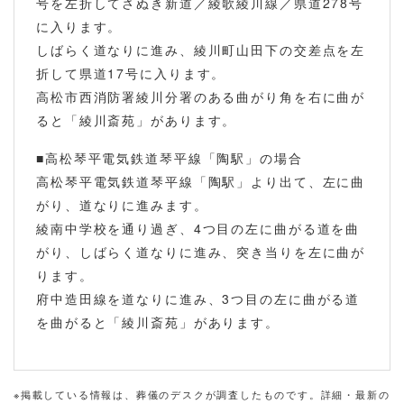
号を左折してさぬき新道／綾歌綾川線／県道278号
に入ります。
しばらく道なりに進み、綾川町山田下の交差点を左
折して県道17号に入ります。
高松市西消防署綾川分署のある曲がり角を右に曲が
ると「綾川斎苑」があります。
■高松琴平電気鉄道琴平線「陶駅」の場合
高松琴平電気鉄道琴平線「陶駅」より出て、左に曲
がり、道なりに進みます。
綾南中学校を通り過ぎ、4つ目の左に曲がる道を曲
がり、しばらく道なりに進み、突き当りを左に曲が
ります。
府中造田線を道なりに進み、3つ目の左に曲がる道
を曲がると「綾川斎苑」があります。
※掲載している情報は、葬儀のデスクが調査したものです。詳細・最新の