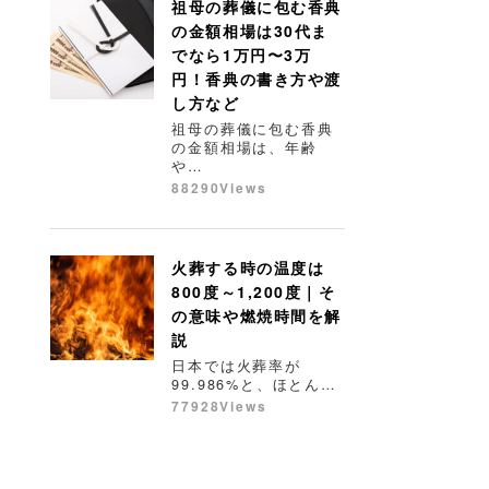
祖母の葬儀に包む香典
の金額相場は30代ま
でなら1万円〜3万
円！香典の書き方や渡
し方など
祖母の葬儀に包む香典
の金額相場は、年齢
や…
88290Views
火葬する時の温度は
800度～1,200度｜そ
の意味や燃焼時間を解
説
日本では火葬率が
99.986%と、ほとん…
77928Views