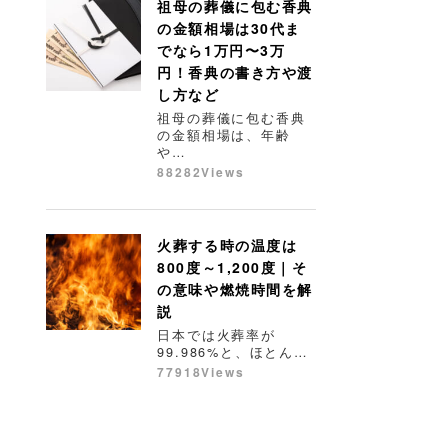
祖母の葬儀に包む香典
の金額相場は30代ま
でなら1万円〜3万
円！香典の書き方や渡
し方など
祖母の葬儀に包む香典
の金額相場は、年齢
や…
88282Views
火葬する時の温度は
800度～1,200度｜そ
の意味や燃焼時間を解
説
日本では火葬率が
99.986%と、ほとん…
77918Views