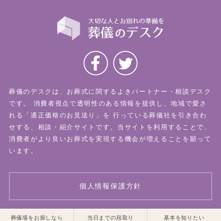
葬儀のデスクは、お葬式に関するよきパートナー・相談デスク
です。
消費者視点で透明性のある情報を提供し、地域で愛さ
れる「適正価格のお見送り」を
行っている葬儀社を引き合わ
せする、相談・紹介サイトです。当サイトを利用することで、
消費者がより良いお葬式を実現する機会が増えることを願って
います。
個人情報保護方針
一覧はこちら
一覧はこちら
葬儀場をお探しなら
当日までの段取り
基本を知りたい
© 2026 葬儀のデスク All Rights Reserved.