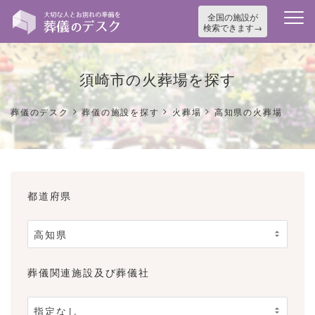
全国の施設が
検索できます
須崎市の火葬場を探す
>
>
>
葬儀のデスク
葬儀の施設を探す
火葬場
高知県の火葬場
都道府県
葬儀関連施設及び葬儀社