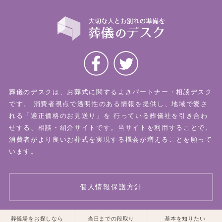
葬儀のデスクは、お葬式に関するよきパートナー・相談デスク
です。
消費者視点で透明性のある情報を提供し、地域で愛さ
れる「適正価格のお見送り」を
行っている葬儀社を引き合わ
せする、相談・紹介サイトです。当サイトを利用することで、
消費者がより良いお葬式を実現する機会が増えることを願って
います。
個人情報保護方針
一覧はこちら
一覧はこちら
葬儀場をお探しなら
当日までの段取り
基本を知りたい
© 2026 葬儀のデスク All Rights Reserved.