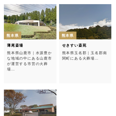
熊本県
熊本県
薄尾斎場
せきすい斎苑
熊本県山鹿市｜水源豊か
熊本県玉名郡｜玉名郡南
な地域の中にある山鹿市
関町にある火葬場…
が運営する市営の火葬
場…