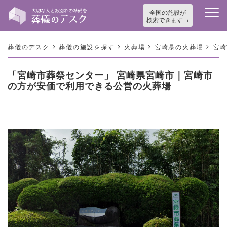
全国の施設が
検索できます
>
>
>
>
葬儀のデスク
葬儀の施設を探す
火葬場
宮崎県の火葬場
宮崎
「宮崎市葬祭センター」 宮崎県宮崎市｜宮崎市
の方が安価で利用できる公営の火葬場