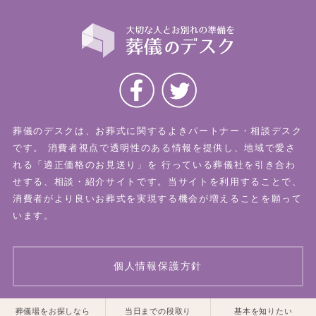
葬儀のデスクは、お葬式に関するよきパートナー・相談デスク
です。
消費者視点で透明性のある情報を提供し、地域で愛さ
れる「適正価格のお見送り」を
行っている葬儀社を引き合わ
せする、相談・紹介サイトです。当サイトを利用することで、
消費者がより良いお葬式を実現する機会が増えることを願って
います。
個人情報保護方針
一覧はこちら
一覧はこちら
葬儀場をお探しなら
当日までの段取り
基本を知りたい
© 2026 葬儀のデスク All Rights Reserved.