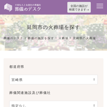
全国の施設が
検索できます
延岡市の火葬場を探す
>
>
>
葬儀のデスク
葬儀の施設を探す
火葬場
宮崎県の火葬場
都道府県
葬儀関連施設及び葬儀社