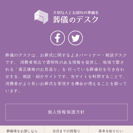
葬儀のデスクは、お葬式に関するよきパートナー・相談デスク
です。
消費者視点で透明性のある情報を提供し、地域で愛さ
れる「適正価格のお見送り」を
行っている葬儀社を引き合わ
せする、相談・紹介サイトです。当サイトを利用することで、
消費者がより良いお葬式を実現する機会が増えることを願って
います。
個人情報保護方針
一覧はこちら
一覧はこちら
葬儀場をお探しなら
当日までの段取り
基本を知りたい
© 2026 葬儀のデスク All Rights Reserved.