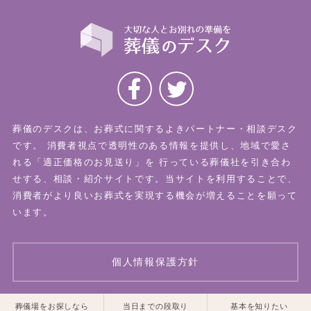
葬儀のデスクは、お葬式に関するよきパートナー・相談デスク
です。
消費者視点で透明性のある情報を提供し、地域で愛さ
れる「適正価格のお見送り」を
行っている葬儀社を引き合わ
せする、相談・紹介サイトです。当サイトを利用することで、
消費者がより良いお葬式を実現する機会が増えることを願って
います。
個人情報保護方針
一覧はこちら
一覧はこちら
葬儀場をお探しなら
当日までの段取り
基本を知りたい
© 2026 葬儀のデスク All Rights Reserved.