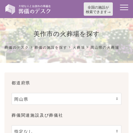
全国の施設が
検索できます
美作市の火葬場を探す
>
>
>
葬儀のデスク
葬儀の施設を探す
火葬場
岡山県の火葬場
都道府県
葬儀関連施設及び葬儀社