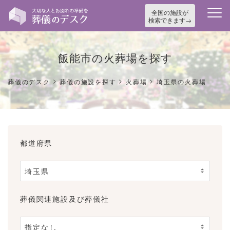
全国の施設が
検索できます
飯能市の火葬場を探す
>
>
>
葬儀のデスク
葬儀の施設を探す
火葬場
埼玉県の火葬場
都道府県
葬儀関連施設及び葬儀社