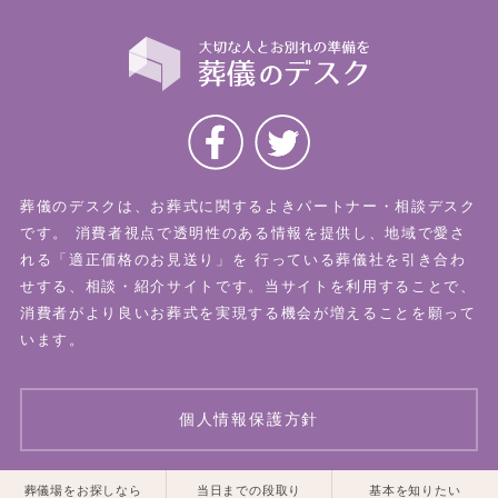
葬儀のデスクは、お葬式に関するよきパートナー・相談デスク
です。
消費者視点で透明性のある情報を提供し、地域で愛さ
れる「適正価格のお見送り」を
行っている葬儀社を引き合わ
せする、相談・紹介サイトです。当サイトを利用することで、
消費者がより良いお葬式を実現する機会が増えることを願って
います。
個人情報保護方針
一覧はこちら
一覧はこちら
葬儀場をお探しなら
当日までの段取り
基本を知りたい
© 2026 葬儀のデスク All Rights Reserved.