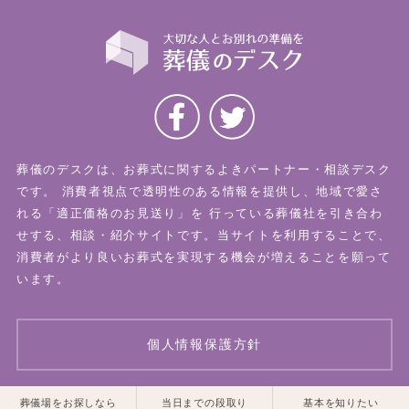
葬儀のデスクは、お葬式に関するよきパートナー・相談デスク
です。
消費者視点で透明性のある情報を提供し、地域で愛さ
れる「適正価格のお見送り」を
行っている葬儀社を引き合わ
せする、相談・紹介サイトです。当サイトを利用することで、
消費者がより良いお葬式を実現する機会が増えることを願って
います。
個人情報保護方針
一覧はこちら
一覧はこちら
葬儀場をお探しなら
当日までの段取り
基本を知りたい
© 2026 葬儀のデスク All Rights Reserved.