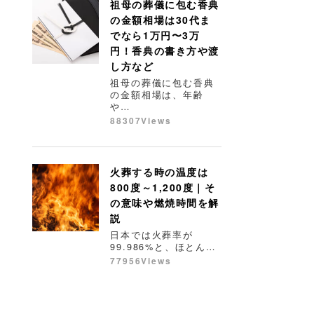
祖母の葬儀に包む香典
の金額相場は30代ま
でなら1万円〜3万
円！香典の書き方や渡
し方など
祖母の葬儀に包む香典
の金額相場は、年齢
や…
88307Views
火葬する時の温度は
800度～1,200度｜そ
の意味や燃焼時間を解
説
日本では火葬率が
99.986%と、ほとん…
77956Views