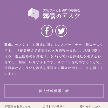
葬儀のデスクは、お葬式に関するよきパートナー・相談デスク
です。
消費者視点で透明性のある情報を提供し、地域で愛さ
れる「適正価格のお見送り」を
行っている葬儀社を引き合わ
せする、相談・紹介サイトです。当サイトを利用することで、
消費者がより良いお葬式を実現する機会が増えることを願って
います。
個人情報保護方針
一覧はこちら
一覧はこちら
葬儀場をお探しなら
当日までの段取り
基本を知りたい
© 2026 葬儀のデスク All Rights Reserved.