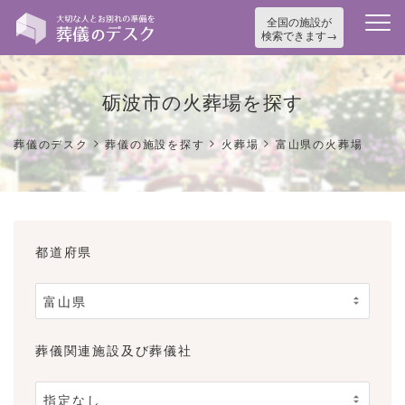
全国の施設が
検索できます
砺波市の火葬場を探す
>
>
>
葬儀のデスク
葬儀の施設を探す
火葬場
富山県の火葬場
都道府県
葬儀関連施設及び葬儀社