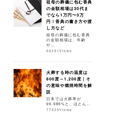
祖母の葬儀に包む香典
の金額相場は30代ま
でなら1万円〜3万
円！香典の書き方や渡
し方など
祖母の葬儀に包む香典
の金額相場は、年齢
や…
88291Views
火葬する時の温度は
800度～1,200度｜そ
の意味や燃焼時間を解
説
日本では火葬率が
99.986%と、ほとん…
77929Views