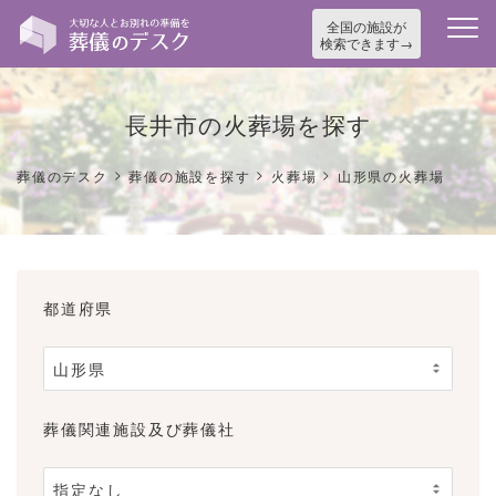
全国の施設が
検索できます
長井市の火葬場を探す
>
>
>
葬儀のデスク
葬儀の施設を探す
火葬場
山形県の火葬場
都道府県
葬儀関連施設及び葬儀社