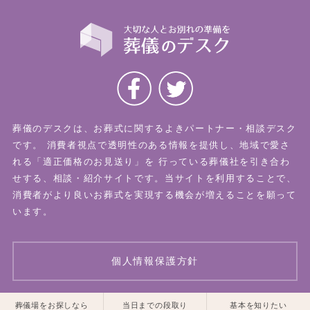
葬儀のデスクは、お葬式に関するよきパートナー・相談デスク
です。
消費者視点で透明性のある情報を提供し、地域で愛さ
れる「適正価格のお見送り」を
行っている葬儀社を引き合わ
せする、相談・紹介サイトです。当サイトを利用することで、
消費者がより良いお葬式を実現する機会が増えることを願って
います。
個人情報保護方針
一覧はこちら
一覧はこちら
葬儀場をお探しなら
当日までの段取り
基本を知りたい
© 2026 葬儀のデスク All Rights Reserved.