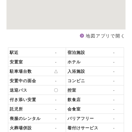
地図アプリで開く
駅近
-
宿泊施設
-
安置室
-
ホテル
-
駐車場台数
△
入浴施設
-
安置中の面会
-
コンビニ
-
送迎バス
〇
控室
-
付き添い安置
-
飲食店
-
託児所
-
会食室
-
喪服のレンタル
-
バリアフリー
-
火葬場併設
-
着付けサービス
-