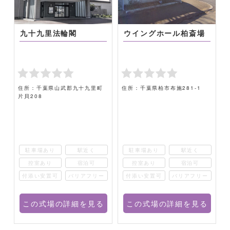
九十九里法輪閣
ウイングホール柏斎場
住所：千葉県山武郡九十九里町
住所：千葉県柏市布施281-1
片貝208
駐車場あり
駅近く
駐車場あり
駅近く
控室あり
宿泊可
控室あり
宿泊可
ー
付添い安置可
バリアフリー
付添い安置可
バリアフリー
る
この式場の詳細を見る
この式場の詳細を見る