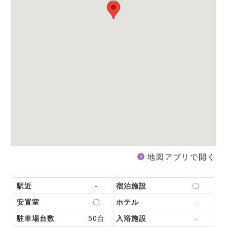
地図アプリで開く
駅近
-
宿泊施設
〇
安置室
〇
ホテル
-
駐車場台数
50台
入浴施設
-