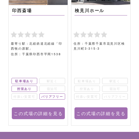
印西斎場
検見川ホール
最寄り駅：北総鉄道北総線「印
住所：千葉県千葉市花見川区検
西牧の原駅」
見川町3-315-3
住所：千葉県印西市平岡1538
駐車場あり
駅近く
駐車場あり
駅近く
控室あり
宿泊可
控室あり
宿泊可
ー
付添い安置可
バリアフリー
付添い安置可
バリアフリー
る
この式場の詳細を見る
この式場の詳細を見る