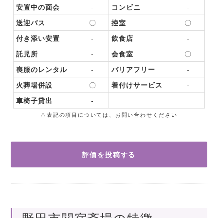
安置中の面会
-
コンビニ
-
送迎バス
〇
控室
〇
付き添い安置
-
飲食店
-
託児所
-
会食室
〇
喪服のレンタル
-
バリアフリー
-
火葬場併設
〇
着付けサービス
-
車椅子貸出
-
△表記の項目については、お問い合わせください
評価を投稿する