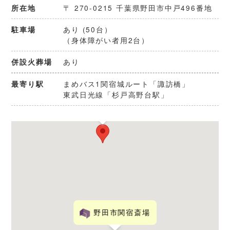
〒 270-0215 千葉県野田市中戸496番地
所在地
あり (50台）
駐車場
（身体障がい者用2台）
あり
併設火葬場
まめバス1関宿城ルート「諏訪橋」
最寄り駅
東武日光線「杉戸高野台駅」
さしま斎場
野田市関宿斎場