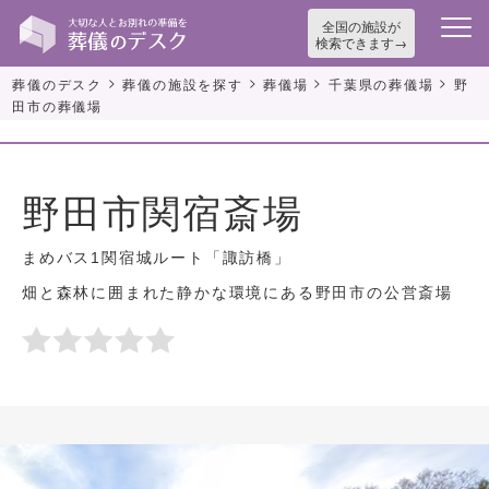
全国の施設が
検索できます
>
>
>
>
葬儀のデスク
葬儀の施設を探す
葬儀場
千葉県の葬儀場
野
田市の葬儀場
野田市関宿斎場
まめバス1関宿城ルート「諏訪橋」
畑と森林に囲まれた静かな環境にある野田市の公営斎場