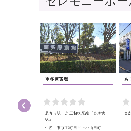
セレモニーホー
落合斎場
六月2-1-15
最寄り駅：東京メトロ東西線「落合
住
駅」
住所：東京都新宿区上落合3-34-12