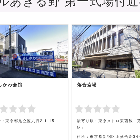
ルあきる野 第一式場付
八王子さくらホール
溜屋嘉正会館
所：東京都八王子市椚田町339-1
住所：東京都足立区千住4丁目
8号