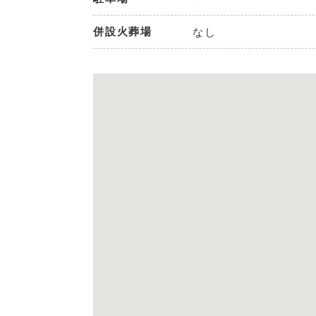
併設火葬場
なし