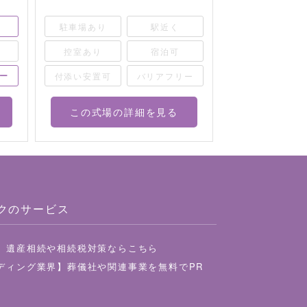
く
駐車場あり
駅近く
駐車場あり
可
控室あり
宿泊可
控室あり
リー
付添い安置可
バリアフリー
付添い安置可
この式場の詳細を見る
この式場
クのサービス
】遺産相続や相続税対策ならこちら
ディング業界】葬儀社や関連事業を無料でPR