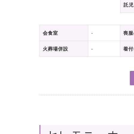
託児
会食室
-
喪服
火葬場併設
-
着付