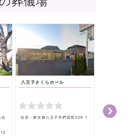
近の葬儀場
クオーレホール
楢原斎場
15番
住所：東京都立川市一番町1-41-11
住所：東京都八王
番地5