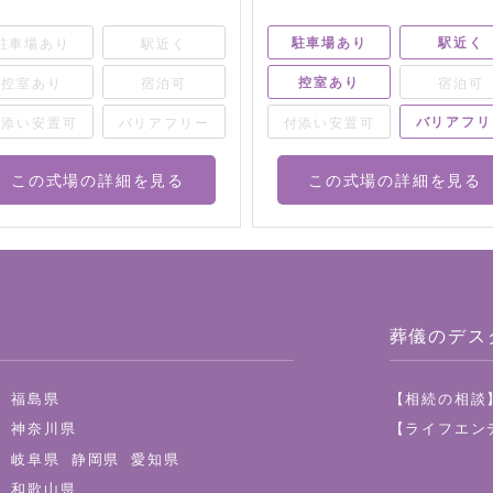
駐車場あり
駅近く
駐車場あり
駅近
控室あり
宿泊可
控室あり
宿泊
付添い安置可
バリアフリー
付添い安置可
バリアフ
この式場の詳細を見る
この式場の詳細を見る
葬儀のデス
【相続の相談
県
福島県
【ライフエン
都
神奈川県
県
岐阜県
静岡県
愛知県
県
和歌山県