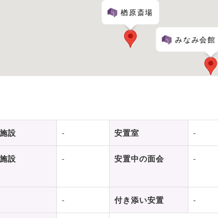
楢原斎場
みなみ会館
施設
-
安置室
-
施設
-
安置中の面会
-
-
付き添い安置
-