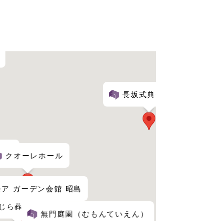
長坂式典センター
福生
クオーレホール
ア ガーデン会館 昭島
じら葬祭 ホール
無門庭園（むもんていえん）
立川市斎場