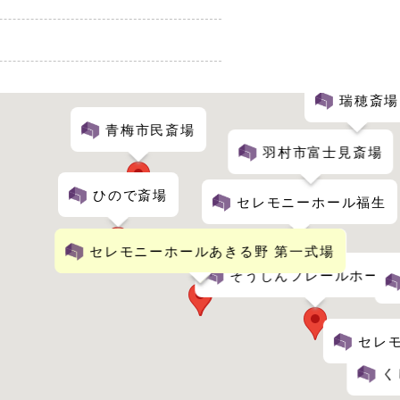
瑞穂斎場
青梅市民斎場
羽村市富士見斎場
ひので斎場
セレモニーホール福生
セレモニーホールあきる野 第一式場
セレモニーホールあきる野 第二式場
そうしんフレールホール
セレモ
く