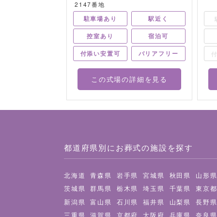
駐車場あり
駅近く
駅近く
控室あり
宿泊可
宿泊可
バリアフリー
バリアフリー
付添い安置可
の詳細を見る
この式場の詳細を見る
都道府県別にお葬式の施設を探す
北海道
青森県
岩手県
宮城県
秋田県
山形
茨城県
群馬県
栃木県
埼玉県
千葉県
東京
新潟県
富山県
石川県
福井県
山梨県
長野
三重県
滋賀県
京都府
大阪府
兵庫県
奈良