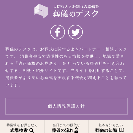
葬儀のデスクは、お葬式に関するよきパートナー・相談デスク
です。
消費者視点で透明性のある情報を提供し、地域で愛さ
れる「適正価格のお見送り」を
行っている葬儀社を引き合わ
せする、相談・紹介サイトです。当サイトを利用することで、
消費者がより良いお葬式を実現する機会が増えることを願って
います。
個人情報保護方針
一覧はこちら
一覧はこちら
葬儀場をお探しなら
当日までの段取り
基本を知りたい
© 2026 葬儀のデスク All Rights Reserved.
式場検索
葬儀の流れ
葬儀の知識