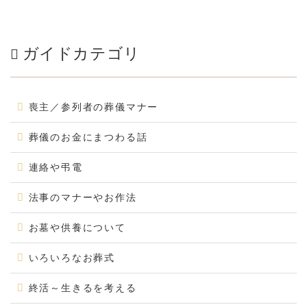
ガイドカテゴリ
喪主／参列者の葬儀マナー
葬儀のお金にまつわる話
連絡や弔電
法事のマナーやお作法
お墓や供養について
いろいろなお葬式
終活～生きるを考える