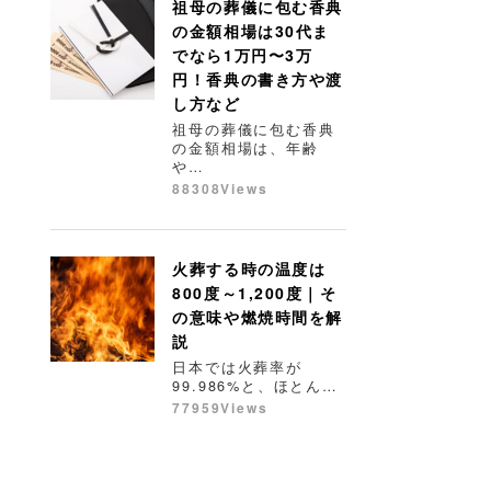
祖母の葬儀に包む香典
の金額相場は30代ま
でなら1万円〜3万
円！香典の書き方や渡
し方など
祖母の葬儀に包む香典
の金額相場は、年齢
や…
88308Views
火葬する時の温度は
800度～1,200度｜そ
の意味や燃焼時間を解
説
日本では火葬率が
99.986%と、ほとん…
77959Views