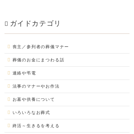
ガイドカテゴリ
喪主／参列者の葬儀マナー
葬儀のお金にまつわる話
連絡や弔電
法事のマナーやお作法
お墓や供養について
いろいろなお葬式
終活～生きるを考える