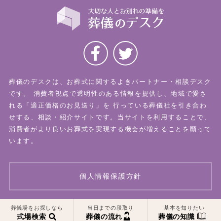
葬儀のデスクは、お葬式に関するよきパートナー・相談デスク
です。
消費者視点で透明性のある情報を提供し、地域で愛さ
れる「適正価格のお見送り」を
行っている葬儀社を引き合わ
せする、相談・紹介サイトです。当サイトを利用することで、
消費者がより良いお葬式を実現する機会が増えることを願って
います。
個人情報保護方針
一覧はこちら
一覧はこちら
葬儀場をお探しなら
当日までの段取り
基本を知りたい
© 2026 葬儀のデスク All Rights Reserved.
式場検索
葬儀の流れ
葬儀の知識