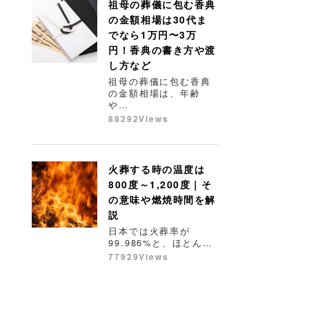
祖母の葬儀に包む香典
の金額相場は30代ま
でなら1万円〜3万
円！香典の書き方や渡
し方など
祖母の葬儀に包む香典
の金額相場は、年齢
や…
88292Views
火葬する時の温度は
800度～1,200度｜そ
の意味や燃焼時間を解
説
日本では火葬率が
99.986%と、ほとん…
77929Views