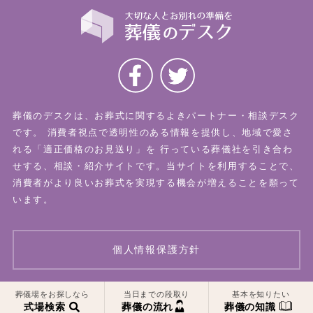
葬儀のデスクは、お葬式に関するよきパートナー・相談デスク
です。
消費者視点で透明性のある情報を提供し、地域で愛さ
れる「適正価格のお見送り」を
行っている葬儀社を引き合わ
せする、相談・紹介サイトです。当サイトを利用することで、
消費者がより良いお葬式を実現する機会が増えることを願って
います。
個人情報保護方針
一覧はこちら
一覧はこちら
葬儀場をお探しなら
当日までの段取り
基本を知りたい
© 2026 葬儀のデスク All Rights Reserved.
式場検索
葬儀の流れ
葬儀の知識