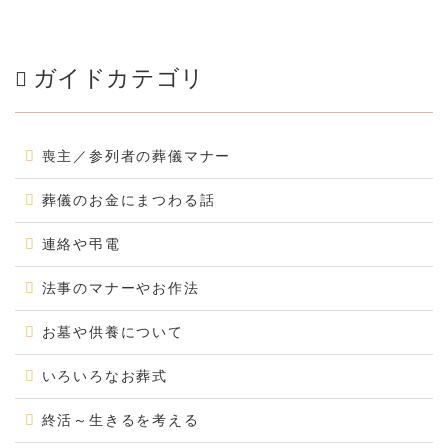
ガイドカテゴリ
喪主／参列者の葬儀マナー
葬儀のお金にまつわる話
連絡や弔電
法事のマナーやお作法
お墓や供養について
いろいろなお葬式
終活～生きるを考える