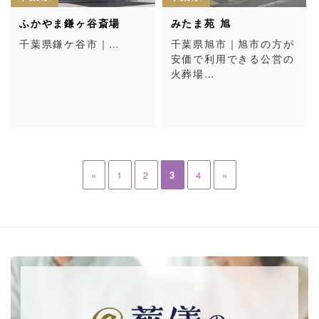
ふかやま鎌ヶ谷斎場
みたま苑 旭
千葉県鎌ケ谷市｜…
千葉県旭市｜旭市の方が
安価で利用できる公営の
火葬場…
«
1
2
3
4
»