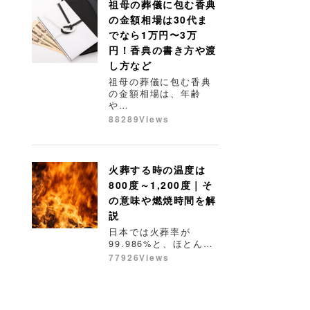
祖母の葬儀に包む香典
の金額相場は30代ま
でなら1万円〜3万
円！香典の書き方や渡
し方など
祖母の葬儀に包む香典
の金額相場は、年齢
や…
88289Views
火葬する時の温度は
800度～1,200度｜そ
の意味や燃焼時間を解
説
日本では火葬率が
99.986%と、ほとん…
77926Views