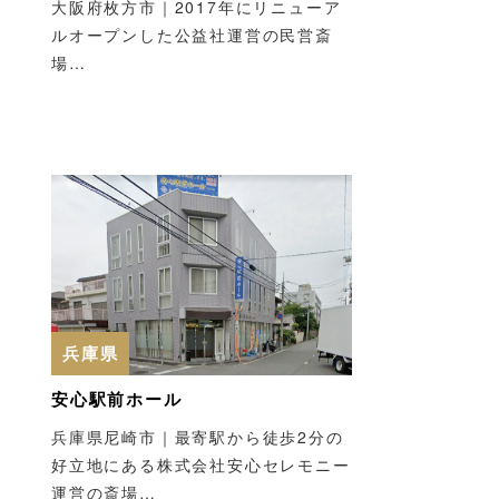
大阪府枚方市｜2017年にリニューア
富津聖苑
みたま苑 旭
ルオープンした公益社運営の民営斎
場…
4年
千葉県富津市｜三舟霊園に
千葉県旭市｜
”とし
隣接し緑豊かな場所にある
価で利用でき
津市公
公営の火葬場…
場…
兵庫県
安心駅前ホール
兵庫県尼崎市｜最寄駅から徒歩2分の
好立地にある株式会社安心セレモニー
運営の斎場…