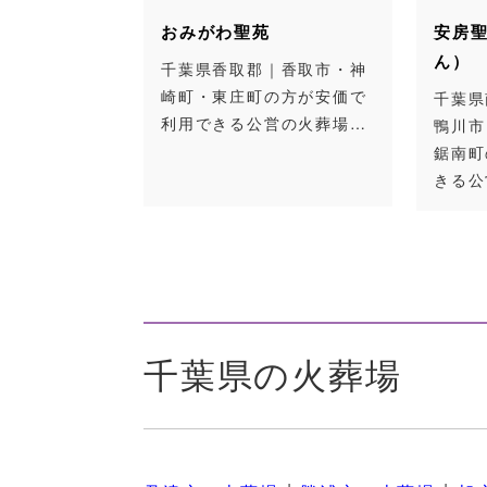
おみがわ聖苑
安房聖苑（あわせいえ
ん）
千葉県香取郡｜香取市・神
崎町・東庄町の方が安価で
千葉県南房総市｜館山市・
利用できる公営の火葬場…
鴨川市・南房総市・安房郡
鋸南町の方が安価で利用で
きる公営の火葬場…
千葉県の火葬場