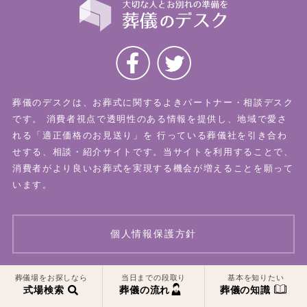
葬儀のデスクは、お葬式に関するよきパートナー・相談デスク
です。
消費者視点で透明性のある情報を提供し、地域で愛さ
れる「適正価格のお見送り」を
行っている葬儀社を引き合わ
せする、相談・紹介サイトです。当サイトを利用することで、
消費者がより良いお葬式を実現する機会が増えることを願って
います。
個人情報保護方針
一覧はこちら
一覧はこちら
葬儀場をお探しなら
当日までの段取り
基本を知りたい
© 2026 葬儀のデスク All Rights Reserved.
式場検索
葬儀の流れ
葬儀の知識