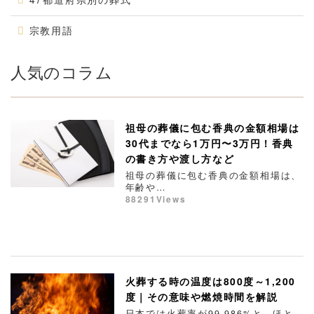
宗教用語
人気のコラム
祖母の葬儀に包む香典の金額相場は
30代までなら1万円〜3万円！香典
の書き方や渡し方など
祖母の葬儀に包む香典の金額相場は、
年齢や…
88291Views
火葬する時の温度は800度～1,200
度｜その意味や燃焼時間を解説
日本では火葬率が99.986%と、ほと