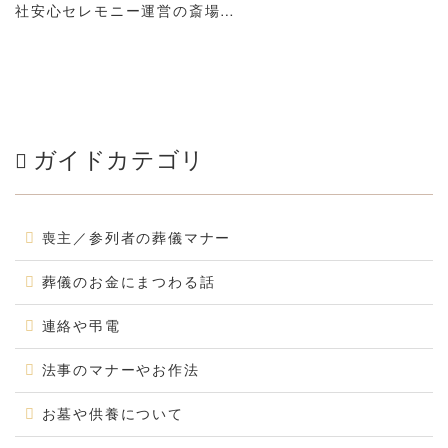
社安心セレモニー運営の斎場…
ガイドカテゴリ
喪主／参列者の葬儀マナー
葬儀のお金にまつわる話
連絡や弔電
法事のマナーやお作法
お墓や供養について