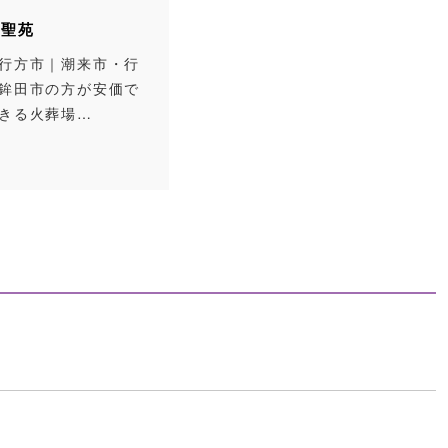
浦聖苑
行方市｜潮来市・行
鉾田市の方が安価で
きる火葬場…