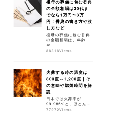
祖母の葬儀に包む香典
の金額相場は30代ま
でなら1万円〜3万
円！香典の書き方や渡
し方など
祖母の葬儀に包む香典
の金額相場は、年齢
や…
88318Views
火葬する時の温度は
800度～1,200度｜そ
の意味や燃焼時間を解
説
日本では火葬率が
99.986%と、ほとん…
77972Views