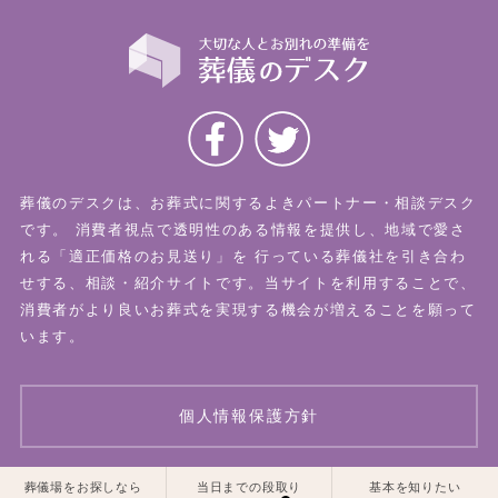
葬儀のデスクは、お葬式に関するよきパートナー・相談デスク
です。
消費者視点で透明性のある情報を提供し、地域で愛さ
れる「適正価格のお見送り」を
行っている葬儀社を引き合わ
せする、相談・紹介サイトです。当サイトを利用することで、
消費者がより良いお葬式を実現する機会が増えることを願って
います。
個人情報保護方針
一覧はこちら
一覧はこちら
葬儀場をお探しなら
当日までの段取り
基本を知りたい
© 2026 葬儀のデスク All Rights Reserved.