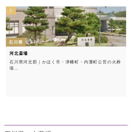
2
石川県
河北斎場
石川県河北郡｜かほく市・津幡町・内灘町公営の火葬
場…