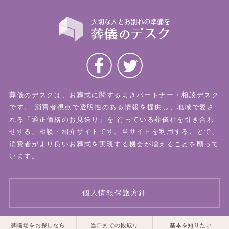
葬儀のデスクは、お葬式に関するよきパートナー・相談デスク
です。
消費者視点で透明性のある情報を提供し、地域で愛さ
れる「適正価格のお見送り」を
行っている葬儀社を引き合わ
せする、相談・紹介サイトです。当サイトを利用することで、
消費者がより良いお葬式を実現する機会が増えることを願って
います。
個人情報保護方針
一覧はこちら
一覧はこちら
葬儀場をお探しなら
当日までの段取り
基本を知りたい
© 2026 葬儀のデスク All Rights Reserved.