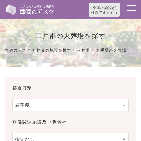
全国の施設が
検索できます
二戸郡の火葬場を探す
>
>
>
葬儀のデスク
葬儀の施設を探す
火葬場
岩手県の火葬場
都道府県
葬儀関連施設及び葬儀社