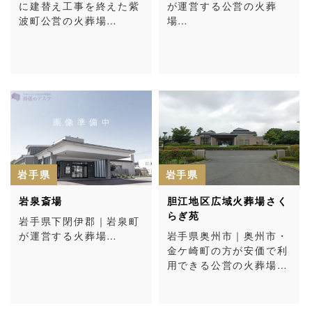
に建替え工事を終えた紫
が運営する公営の火葬
波町公営の火葬場…
場…
岩手県
岩手県
岩泉斎場
胆江地区広域火葬場さく
らぎ苑
岩手県下閉伊郡｜岩泉町
が運営する火葬場…
岩手県奥州市｜奥州市・
金ケ崎町の方が安価で利
用できる公営の火葬場…