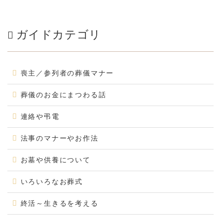
ガイドカテゴリ
喪主／参列者の葬儀マナー
葬儀のお金にまつわる話
連絡や弔電
法事のマナーやお作法
お墓や供養について
いろいろなお葬式
終活～生きるを考える