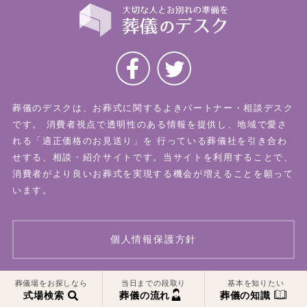
葬儀のデスクは、お葬式に関するよきパートナー・相談デスク
です。
消費者視点で透明性のある情報を提供し、地域で愛さ
れる「適正価格のお見送り」を
行っている葬儀社を引き合わ
せする、相談・紹介サイトです。当サイトを利用することで、
消費者がより良いお葬式を実現する機会が増えることを願って
います。
個人情報保護方針
一覧はこちら
一覧はこちら
葬儀場をお探しなら
当日までの段取り
基本を知りたい
© 2026 葬儀のデスク All Rights Reserved.
式場検索
葬儀の流れ
葬儀の知識