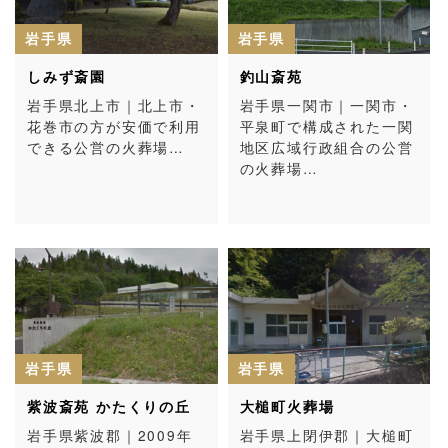
岩手県
岩手県
しみず斎園
釣山斎苑
岩手県北上市｜北上市・
岩手県一関市｜一関市・
花巻市の方が安価で利用
平泉町で構成された一関
できる公営の火葬場…
地区広域行政組合の公営
の火葬場…
岩手県
岩手県
紫波斎苑 かたくりの丘
大槌町火葬場
岩手県紫波郡｜2009年
岩手県上閉伊郡｜大槌町