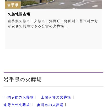
岩手県
区斎場
しみず斎園
久慈市｜久慈市・洋野町・野田村・普代村の方
岩手県北上
で利用できる公営の火葬場…
る公営の火
岩手県の火葬場
下閉伊郡の火葬場
上閉伊郡の火葬場
遠野市の火葬場
奥州市の火葬場