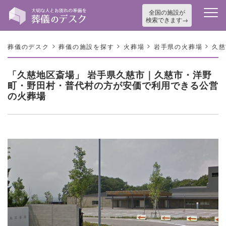
全国の施設が
検索できます
>
>
>
>
葬儀のデスク
葬儀の施設を探す
火葬場
岩手県の火葬場
久慈
「久慈地区斎場」 岩手県久慈市｜久慈市・洋野
町・野田村・普代村の方が安価で利用できる公営
の火葬場