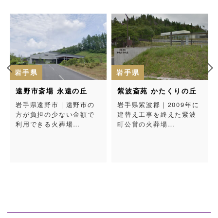
岩手県
岩手県
紫波斎苑 かたくりの丘
大槌町火葬場
岩手県紫波郡｜2009年に
岩手県上閉伊郡｜大槌町
建替え工事を終えた紫波
が運営する公営の火葬
町公営の火葬場…
場…