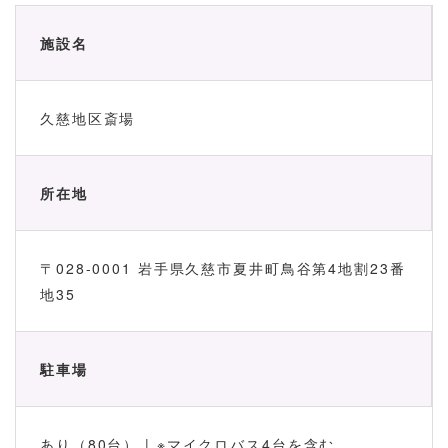
施設名
久慈地区斎場
所在地
〒028-0001 岩手県久慈市夏井町鳥谷第4地割23番
地35
駐車場
あり（80台） | ※マイクロバス4台を含む