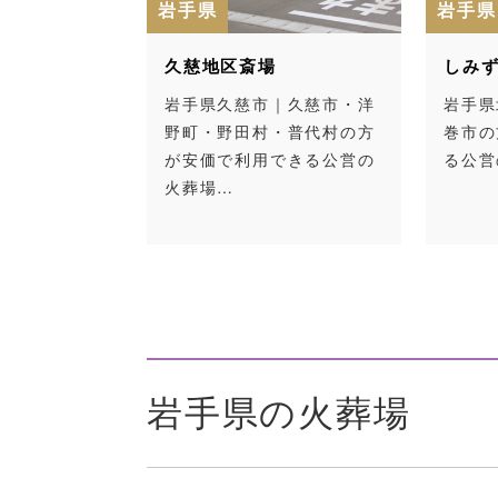
岩手県
岩手県
すらぎの丘
久慈地区斎場
しみ
｜指定管理者
岩手県久慈市｜久慈市・洋
岩手県
方が運営する
野町・野田村・普代村の方
巻市の
…
が安価で利用できる公営の
る公営
火葬場…
岩手県の火葬場