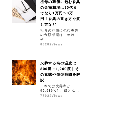
祖母の葬儀に包む香典
の金額相場は30代ま
でなら1万円〜3万
円！香典の書き方や渡
し方など
祖母の葬儀に包む香典
の金額相場は、年齢
や…
88282Views
火葬する時の温度は
800度～1,200度｜そ
の意味や燃焼時間を解
説
日本では火葬率が
99.986%と、ほとん…
77922Views