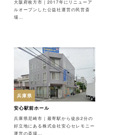
大阪府枚方市｜2017年にリニューア
岩手県
岩手県
ルオープンした公益社運営の民営斎
場…
紫波斎苑 かたくりの丘
大槌町火葬場
岩手県紫波郡｜2009年に
岩手県上閉伊郡｜大槌町が
建替え工事を終えた紫波町
運営する公営の火葬場…
公営の火葬場…
兵庫県
安心駅前ホール
兵庫県尼崎市｜最寄駅から徒歩2分の
好立地にある株式会社安心セレモニー
運営の斎場…