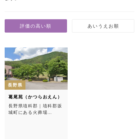
長野県
葛尾苑（かつらおえん）
長野県埴科郡｜埴科郡坂
城町にある火葬場…