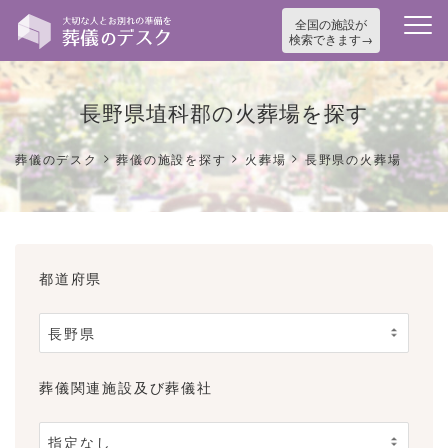
全国の施設が
検索できます
長野県埴科郡の火葬場を探す
>
>
>
葬儀のデスク
葬儀の施設を探す
火葬場
長野県の火葬場
都道府県
葬儀関連施設及び葬儀社