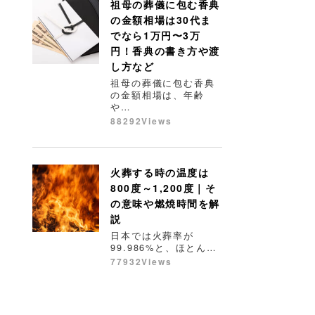
祖母の葬儀に包む香典
の金額相場は30代ま
でなら1万円〜3万
円！香典の書き方や渡
し方など
祖母の葬儀に包む香典
の金額相場は、年齢
や…
88292Views
火葬する時の温度は
800度～1,200度｜そ
の意味や燃焼時間を解
説
日本では火葬率が
99.986%と、ほとん…
77932Views