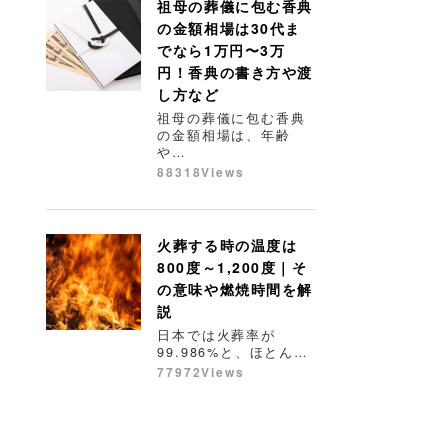
祖母の葬儀に包む香典
の金額相場は30代ま
でなら1万円〜3万
円！香典の書き方や渡
し方など
祖母の葬儀に包む香典
の金額相場は、年齢
や…
88318Views
火葬する時の温度は
800度～1,200度｜そ
の意味や燃焼時間を解
説
日本では火葬率が
99.986%と、ほとん…
77972Views