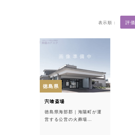
表示順：
徳島県
宍喰斎場
徳島県海部郡｜海陽町が運
営する公営の火葬場…