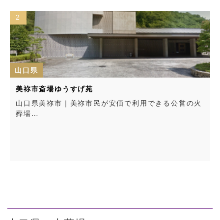
2
山口県
美祢市斎場ゆうすげ苑
山口県美祢市｜美祢市民が安価で利用できる公営の火
葬場…