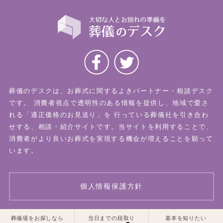
葬儀のデスクは、お葬式に関するよきパートナー・相談デスク
です。
消費者視点で透明性のある情報を提供し、地域で愛さ
れる「適正価格のお見送り」を
行っている葬儀社を引き合わ
せする、相談・紹介サイトです。当サイトを利用することで、
消費者がより良いお葬式を実現する機会が増えることを願って
います。
個人情報保護方針
一覧はこちら
一覧はこちら
葬儀場をお探しなら
当日までの段取り
基本を知りたい
© 2026 葬儀のデスク All Rights Reserved.