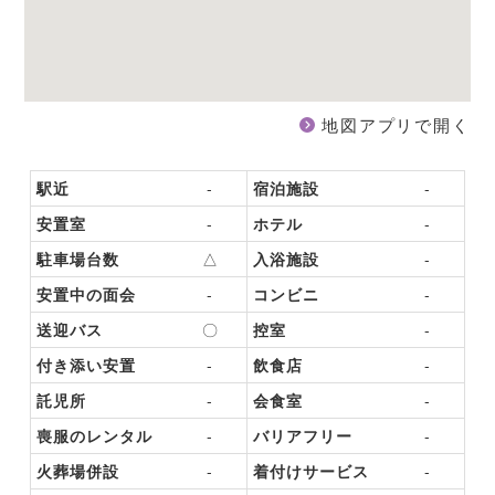
地図アプリで開く
駅近
-
宿泊施設
-
安置室
-
ホテル
-
駐車場台数
△
入浴施設
-
安置中の面会
-
コンビニ
-
送迎バス
〇
控室
-
付き添い安置
-
飲食店
-
託児所
-
会食室
-
喪服のレンタル
-
バリアフリー
-
火葬場併設
-
着付けサービス
-