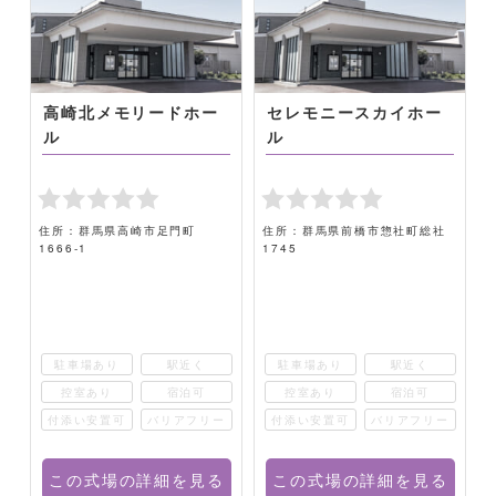
高崎北メモリードホー
セレモニースカイホー
ル
ル
住所：群馬県高崎市足門町
住所：群馬県前橋市惣社町総社
1666-1
1745
駐車場あり
駅近く
駐車場あり
駅近く
控室あり
宿泊可
控室あり
宿泊可
ー
付添い安置可
バリアフリー
付添い安置可
バリアフリー
る
この式場の詳細を見る
この式場の詳細を見る