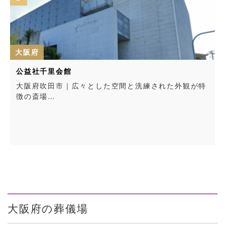
府
大阪府
社千里会館
ティア
府吹田市｜広々とした空間と洗練された外観が特
大阪府
斎場…
大阪府の葬儀場