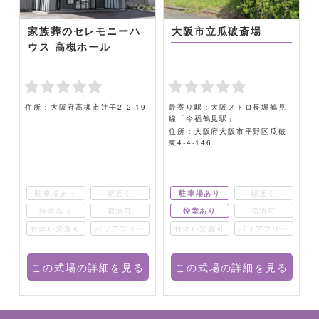
家族葬のセレモニーハ
大阪市立瓜破斎場
ウス 高槻ホール
住所：大阪府高槻市辻子2-2-19
最寄り駅：大阪メトロ長堀鶴見
線「今福鶴見駅」
住所：大阪府大阪市平野区瓜破
東4-4-146
駐車場あり
駅近く
駐車場あり
駅近く
控室あり
宿泊可
控室あり
宿泊可
ー
付添い安置可
バリアフリー
付添い安置可
バリアフリー
る
この式場の詳細を見る
この式場の詳細を見る