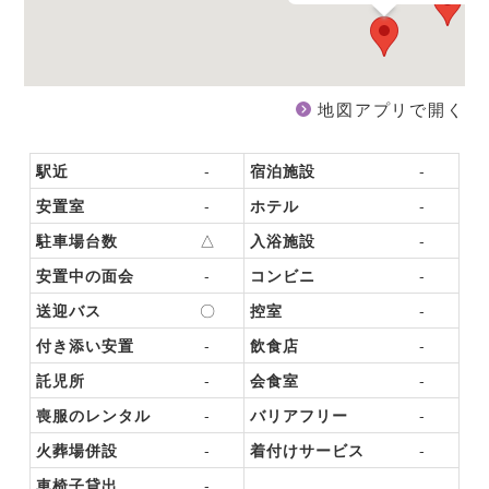
地図アプリで開く
駅近
-
宿泊施設
-
安置室
-
ホテル
-
駐車場台数
△
入浴施設
-
安置中の面会
-
コンビニ
-
送迎バス
〇
控室
-
付き添い安置
-
飲食店
-
託児所
-
会食室
-
喪服のレンタル
-
バリアフリー
-
火葬場併設
-
着付けサービス
-
車椅子貸出
-