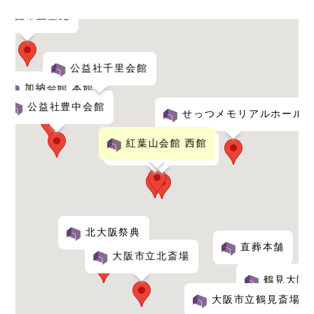
箕面市立聖苑
公益社千里会館
加納会館 本館
公益社豊中会館
せっつメモリアルホール
紅葉山会館 西館
メモリオ吹田
公益社吹田会館
北大阪祭典
直葬本舗
大阪市立北斎場
鶴見大阪
大阪市立鶴見斎場