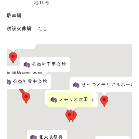
地10号
-
駐車場
なし
併設火葬場
箕面市立聖苑
公益社千里会館
加納会館 本館
公益社豊中会館
せっつメモリアルホール
紅葉山会館 西館
メモリオ吹田
公益社吹田会館
北大阪祭典