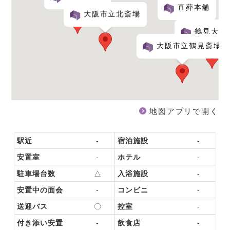
直葬本舗
大阪市立北斎場
鶴見大阪
大阪市立鶴見斎場
地図アプリで開く
駅近
-
宿泊施設
-
安置室
-
ホテル
-
駐車場台数
△
入浴施設
-
安置中の面会
-
コンビニ
-
送迎バス
〇
控室
-
付き添い安置
-
飲食店
-