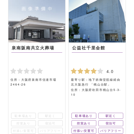
泉南阪南共立火葬場
公益社千里会館
4.0
住所：大阪府泉南市信達市場
最寄り駅：地下鉄御堂筋線経由
2464-26
北大阪急行 「桃山台駅」
6
住所：大阪府吹田市桃山台5-3-
10
駐車場あり
駅近く
駐車場あり
駅近く
控室あり
宿泊可
控室あり
宿泊可
ー
付添い安置可
バリアフリー
付添い安置可
バリアフリー