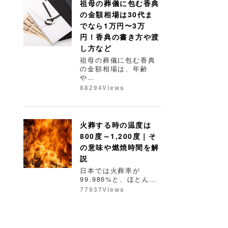
祖母の葬儀に包む香典
の金額相場は30代ま
でなら1万円〜3万
円！香典の書き方や渡
し方など
祖母の葬儀に包む香典
の金額相場は、年齢
や…
88294Views
火葬する時の温度は
800度～1,200度｜そ
の意味や燃焼時間を解
説
日本では火葬率が
99.986%と、ほとん…
77937Views