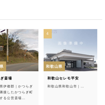
4
5
和歌山県
和
斎場
和歌山セレモ平安
吹
伊都郡｜かつらぎ
和歌山県和歌山市｜…
和
接したかつらぎ町
る公営斎場…