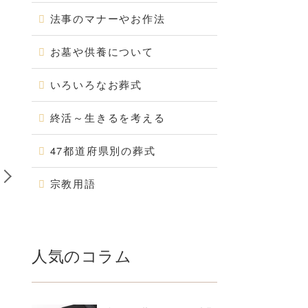
法事のマナーやお作法
お墓や供養について
いろいろなお葬式
6
終活～生きるを考える
47都道府県別の葬式
宗教用語
歌山県
和歌山県
上ホール
桜・シティホール田中町
歌山県和歌山市｜…
和歌山県和歌山市｜…
人気のコラム