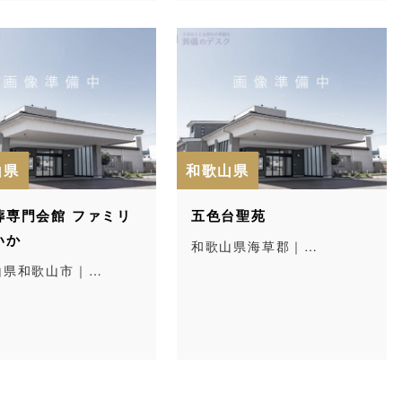
山県
和歌山県
葬専門会館 ファミリ
五色台聖苑
いか
和歌山県海草郡｜…
山県和歌山市｜…