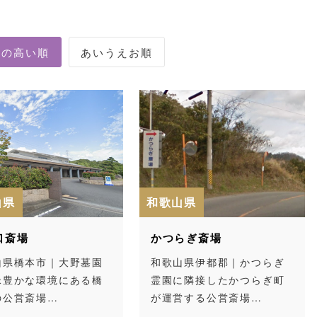
山県
和歌山県
口斎場
かつらぎ斎場
山県橋本市｜大野墓園
和歌山県伊都郡｜かつらぎ
緑豊かな環境にある橋
霊園に隣接したかつらぎ町
の公営斎場…
が運営する公営斎場…