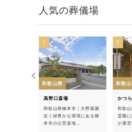
人気の葬儀場
2
3
和歌山県
和歌山県
高野口斎場
かつらぎ
｜和歌山
和歌山県橋本市｜大野墓園
和歌山県
和歌山市
近く緑豊かな環境にある橋
霊園に隣
本市の公営斎場…
が運営す