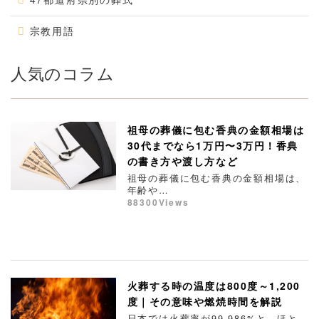
宗教用語
人気のコラム
祖母の葬儀に包む香典の金額相場は
30代までなら1万円〜3万円！香典
の書き方や渡し方など
祖母の葬儀に包む香典の金額相場は、
年齢や…
88300Views
火葬する時の温度は800度～1,200
度｜その意味や燃焼時間を解説
日本では火葬率が99.986%と、ほと