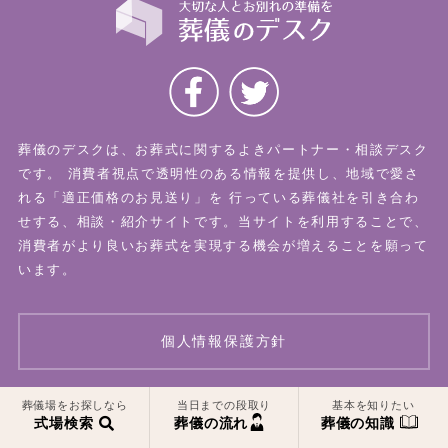
葬儀のデスクは、お葬式に関するよきパートナー・相談デスク
です。
消費者視点で透明性のある情報を提供し、地域で愛さ
れる「適正価格のお見送り」を
行っている葬儀社を引き合わ
せする、相談・紹介サイトです。当サイトを利用することで、
消費者がより良いお葬式を実現する機会が増えることを願って
います。
個人情報保護方針
一覧はこちら
一覧はこちら
葬儀場をお探しなら
当日までの段取り
基本を知りたい
© 2026 葬儀のデスク All Rights Reserved.
式場検索
葬儀の流れ
葬儀の知識