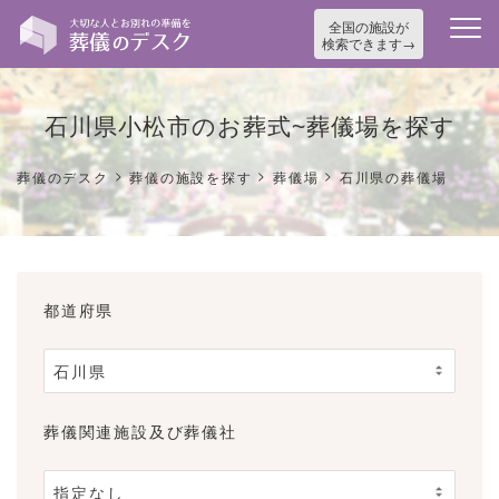
全国の施設が
検索できます
石川県小松市のお葬式~葬儀場を探す
>
>
>
葬儀のデスク
葬儀の施設を探す
葬儀場
石川県の葬儀場
都道府県
葬儀関連施設及び葬儀社