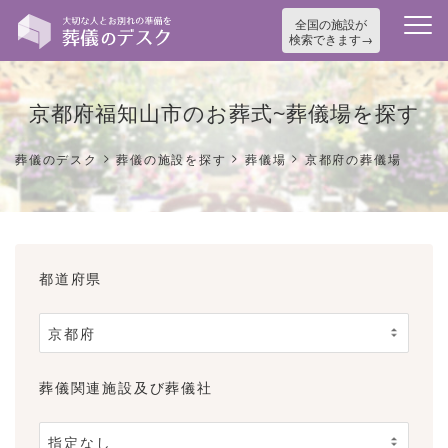
全国の施設が
検索できます
京都府福知山市のお葬式~葬儀場を探す
>
>
>
葬儀のデスク
葬儀の施設を探す
葬儀場
京都府の葬儀場
都道府県
葬儀関連施設及び葬儀社