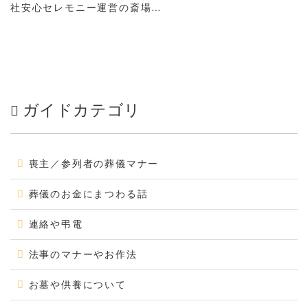
社安心セレモニー運営の斎場…
ガイドカテゴリ
喪主／参列者の葬儀マナー
葬儀のお金にまつわる話
連絡や弔電
法事のマナーやお作法
お墓や供養について