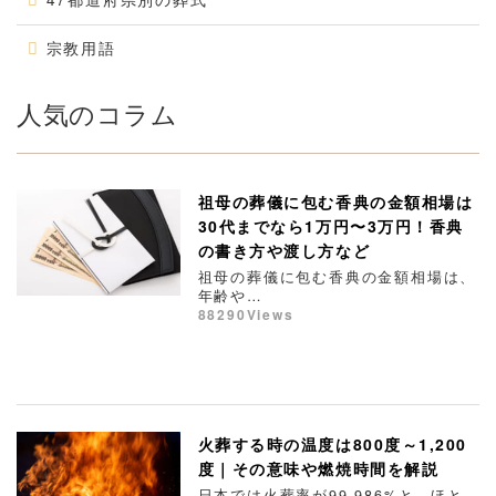
宗教用語
人気のコラム
祖母の葬儀に包む香典の金額相場は
30代までなら1万円〜3万円！香典
の書き方や渡し方など
祖母の葬儀に包む香典の金額相場は、
年齢や…
88290Views
火葬する時の温度は800度～1,200
度｜その意味や燃焼時間を解説
日本では火葬率が99.986%と、ほと