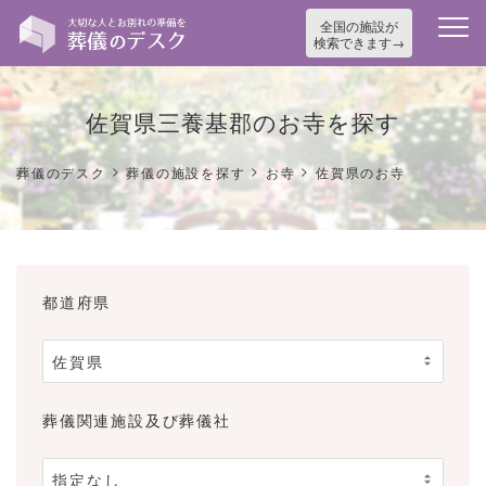
全国の施設が
検索できます
佐賀県三養基郡のお寺を探す
>
>
>
葬儀のデスク
葬儀の施設を探す
お寺
佐賀県のお寺
都道府県
葬儀関連施設及び葬儀社