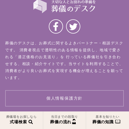
葬儀のデスクは、お葬式に関するよきパートナー・相談デスク
です。
消費者視点で透明性のある情報を提供し、地域で愛さ
れる「適正価格のお見送り」を
行っている葬儀社を引き合わ
せする、相談・紹介サイトです。当サイトを利用することで、
消費者がより良いお葬式を実現する機会が増えることを願って
います。
個人情報保護方針
一覧はこちら
一覧はこちら
葬儀場をお探しなら
当日までの段取り
基本を知りたい
© 2026 葬儀のデスク All Rights Reserved.
式場検索
葬儀の流れ
葬儀の知識