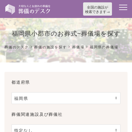
全国の施設が
検索できます
福岡県小郡市のお葬式~葬儀場を探す
>
>
>
葬儀のデスク
葬儀の施設を探す
葬儀場
福岡県の葬儀場
都道府県
葬儀関連施設及び葬儀社