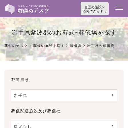
全国の施設が
検索できます
岩手県紫波郡のお葬式~葬儀場を探す
>
>
>
葬儀のデスク
葬儀の施設を探す
葬儀場
岩手県の葬儀場
都道府県
葬儀関連施設及び葬儀社