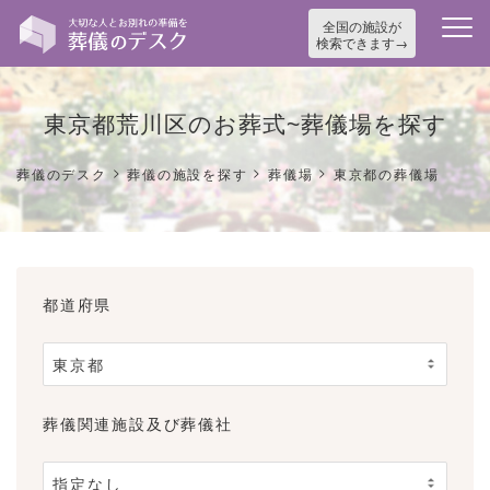
全国の施設が
検索できます
東京都荒川区のお葬式~葬儀場を探す
>
>
>
葬儀のデスク
葬儀の施設を探す
葬儀場
東京都の葬儀場
都道府県
葬儀関連施設及び葬儀社