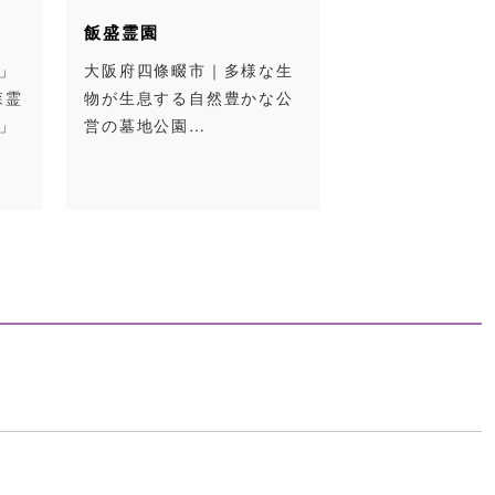
飯盛霊園
」
大阪府四條畷市｜多様な生
森霊
物が生息する自然豊かな公
」
営の墓地公園…