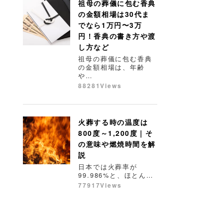
祖母の葬儀に包む香典
の金額相場は30代ま
でなら1万円〜3万
円！香典の書き方や渡
し方など
祖母の葬儀に包む香典
の金額相場は、年齢
や…
88281Views
火葬する時の温度は
800度～1,200度｜そ
の意味や燃焼時間を解
説
日本では火葬率が
99.986%と、ほとん…
77917Views